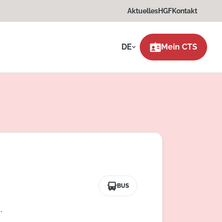
Aktuelles
HGF
Kontakt
DE
Mein CTS
BUS
.