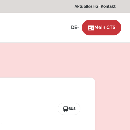
Aktuelles
HGF
Kontakt
DE
Mein CTS
BUS
.