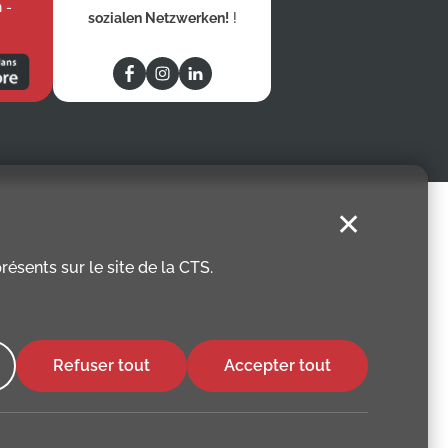
 -
sozialen Netzwerken!
!
✕
ésents sur le site de la CTS.
Refuser tout
Accepter tout