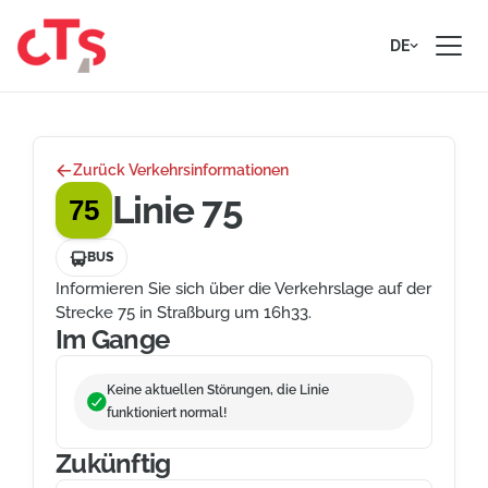
Zum Inhalt springen
DE
Zurück Verkehrsinformationen
Linie 75
75
BUS
Informieren Sie sich über die Verkehrslage auf der
Strecke 75 in Straßburg um 16h33.
Im Gange
Keine aktuellen Störungen, die Linie
funktioniert normal!
Zukünftig