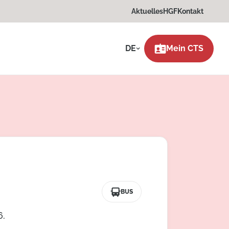
Aktuelles
HGF
Kontakt
DE
Mein CTS
BUS
6.