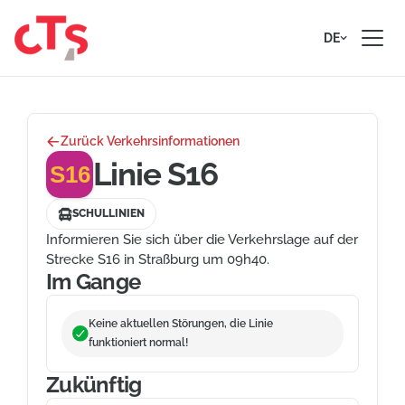
Zum Inhalt springen
DE
Zurück Verkehrsinformationen
Linie S16
S16
SCHULLINIEN
Informieren Sie sich über die Verkehrslage auf der
Strecke S16 in Straßburg um 09h40.
Im Gange
Keine aktuellen Störungen, die Linie
funktioniert normal!
Zukünftig