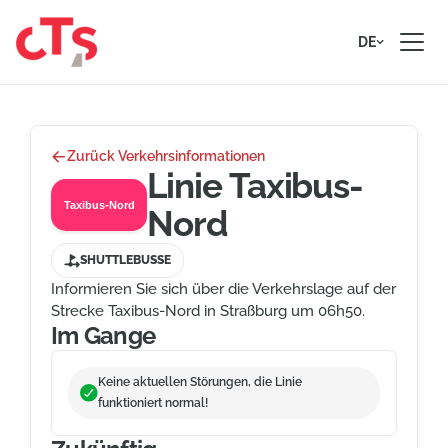
Zum Inhalt springen
DE
Zurück Verkehrsinformationen
Linie Taxibus-
Taxibus-Nord
Nord
SHUTTLEBUSSE
Informieren Sie sich über die Verkehrslage auf der
Strecke Taxibus-Nord in Straßburg um 06h50.
Im Gange
Keine aktuellen Störungen, die Linie
funktioniert normal!