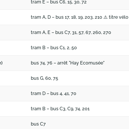
tram E – bus C6, 15, 30, 72
Attention
tram A, D – bus 17, 18, 19, 203, 210
⚠️
titre vélo
tram A, E – bus C7, 31, 57, 67, 260, 270
tram B – bus C1, 2, 50
e)
bus 74, 76 – arrêt "Hay Ecomusée"
bus G, 60, 75
tram D – bus 4, 41, 70
tram B – bus C3, C9, 74, 201
bus C7