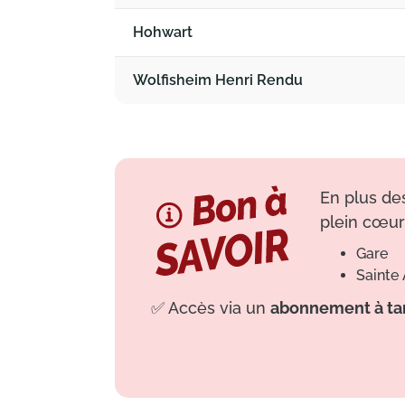
Hohwart
Wolfisheim Henri Rendu
En plus des
plein cœur
Gare
Sainte 
✅
Accès via un
abonnement à tar