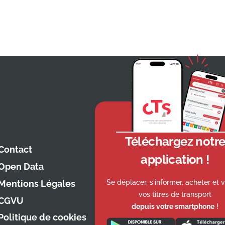
Téléchargez notr
Contact
application !
Open Data
Se déplacer, s'informer, acheter et v
Mentions Légales
vos titres de transport
CGVU
depuis votre smartphone
!
Politique de cookies