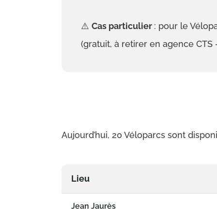
Attention
⚠️
Cas particulier
: pour le Vélopa
(gratuit, à retirer en agence CTS
Aujourd’hui, 20 Véloparcs sont dispon
Lieu
Jean Jaurès