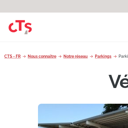
Passer au contenu
CTS - FR
Nous connaître
Notre réseau
Parkings
Park
Vé